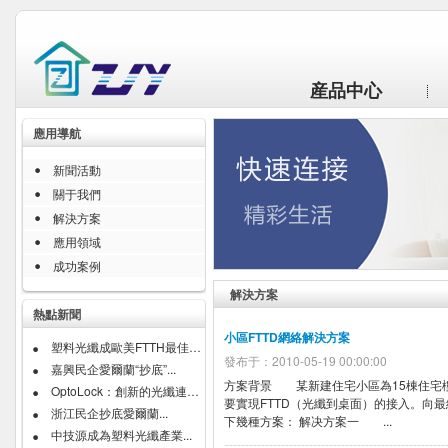
産品中心
應用導航
新聞活動
關于我們
解決方案
應用領域
成功案例
解決方案
熱點新聞
小區FTTD網絡解決方案
塑料光纖成歐美FTTH最佳�...
發布于：2010-05-19 00:00:00
嘉興民企愛爾蘭“抄底”...
方案背景 某新建住宅小區為15棟住宅樓
OptoLock：創新的光纖連接�...
要實現FTTD（光纖到桌面）的接入。向
浙江民企抄底愛爾蘭...
下幾種方案： 解决方案一 ...
中技源成為塑料光纖產業...